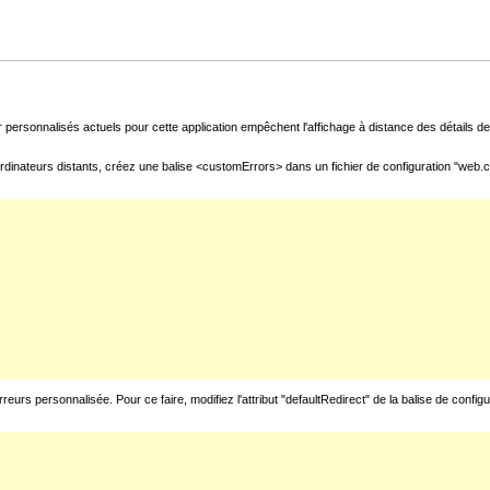
 personnalisés actuels pour cette application empêchent l'affichage à distance des détails de 
rdinateurs distants, créez une balise <customErrors> dans un fichier de configuration "web.con
urs personnalisée. Pour ce faire, modifiez l'attribut "defaultRedirect" de la balise de config