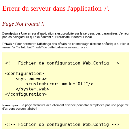
Erreur du serveur dans l'application '/'.
Page Not Found !!
Description :
Une erreur d'application s'est produite sur le serveur. Les paramètres d'erreur
par les navigateurs qui s'exécutent sur l'ordinateur serveur local.
Détails =
Pour permettre l'affichage des détails de ce message d'erreur spécifique sur les o
valeur "off" à l'attribut "mode" de cette balise <customErrors>.
<!-- Fichier de configuration Web.Config -->

<configuration>

    <system.web>

        <customErrors mode="Off"/>

    </system.web>

</configuration>
Remarques :
La page d'erreurs actuellement affichée peut être remplacée par une page d'erre
d'erreurs personnalisée !
<!-- Fichier de configuration Web.Config -->
