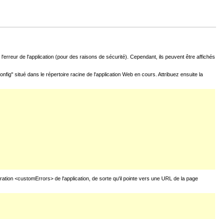
l'erreur de l'application (pour des raisons de sécurité). Cependant, ils peuvent être affichés
fig" situé dans le répertoire racine de l'application Web en cours. Attribuez ensuite la
uration <customErrors> de l'application, de sorte qu'il pointe vers une URL de la page