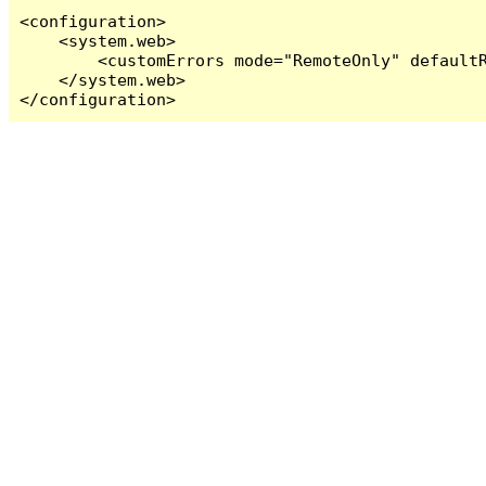
<configuration>

    <system.web>

        <customErrors mode="RemoteOnly" defaultR
    </system.web>

</configuration>