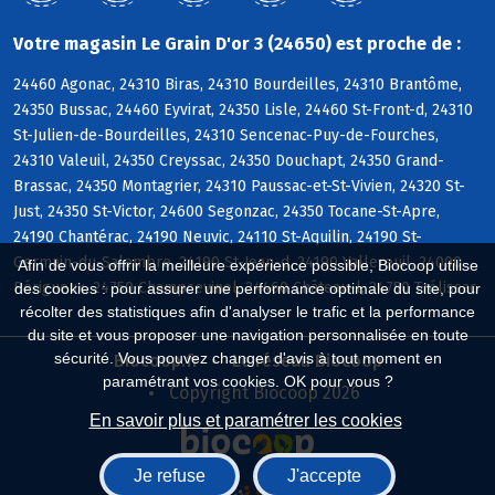
Votre magasin Le Grain D'or 3 (24650) est proche de :
24460 Agonac, 24310 Biras, 24310 Bourdeilles, 24310 Brantôme,
24350 Bussac, 24460 Eyvirat, 24350 Lisle, 24460 St-Front-d, 24310
St-Julien-de-Bourdeilles, 24310 Sencenac-Puy-de-Fourches,
24310 Valeuil, 24350 Creyssac, 24350 Douchapt, 24350 Grand-
Brassac, 24350 Montagrier, 24310 Paussac-et-St-Vivien, 24320 St-
Just, 24350 St-Victor, 24600 Segonzac, 24350 Tocane-St-Apre,
24190 Chantérac, 24190 Neuvic, 24110 St-Aquilin, 24190 St-
Germain-du-Salembre, 24190 St-Jean-d, 24190 Vallereuil, 24000
Afin de vous offrir la meilleure expérience possible, Biocoop utilise
Périgueux, 24750 Champcevinel, 24460 Château-l, 24750 Trélissac
des cookies : pour assurer une performance optimale du site, pour
récolter des statistiques afin d'analyser le trafic et la performance
du site et vous proposer une navigation personnalisée en toute
sécurité. Vous pouvez changer d'avis à tout moment en
Biocoop.fr
Le réseau Biocoop
paramétrant vos cookies. OK pour vous ?
Copyright Biocoop 2026
En savoir plus et paramétrer les cookies
Je refuse
J'accepte