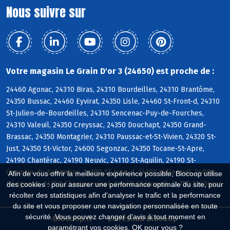
Nous suivre sur
Votre magasin Le Grain D'or 3 (24650) est proche de :
24460 Agonac, 24310 Biras, 24310 Bourdeilles, 24310 Brantôme,
24350 Bussac, 24460 Eyvirat, 24350 Lisle, 24460 St-Front-d, 24310
St-Julien-de-Bourdeilles, 24310 Sencenac-Puy-de-Fourches,
24310 Valeuil, 24350 Creyssac, 24350 Douchapt, 24350 Grand-
Brassac, 24350 Montagrier, 24310 Paussac-et-St-Vivien, 24320 St-
Just, 24350 St-Victor, 24600 Segonzac, 24350 Tocane-St-Apre,
24190 Chantérac, 24190 Neuvic, 24110 St-Aquilin, 24190 St-
Germain-du-Salembre, 24190 St-Jean-d, 24190 Vallereuil, 24000
Afin de vous offrir la meilleure expérience possible, Biocoop utilise
Périgueux, 24750 Champcevinel, 24460 Château-l, 24750 Trélissac
des cookies : pour assurer une performance optimale du site, pour
récolter des statistiques afin d'analyser le trafic et la performance
du site et vous proposer une navigation personnalisée en toute
sécurité. Vous pouvez changer d'avis à tout moment en
Biocoop.fr
Le réseau Biocoop
paramétrant vos cookies. OK pour vous ?