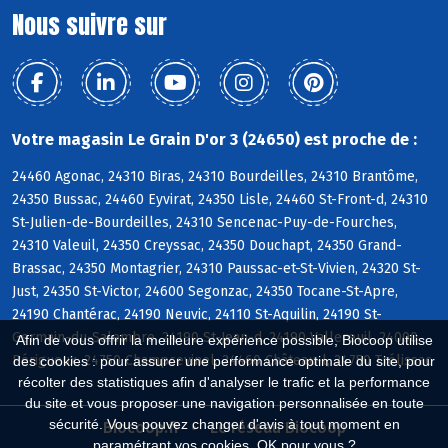
Nous suivre sur
Votre magasin Le Grain D'or 3 (24650) est proche de :
24460 Agonac, 24310 Biras, 24310 Bourdeilles, 24310 Brantôme,
24350 Bussac, 24460 Eyvirat, 24350 Lisle, 24460 St-Front-d, 24310
St-Julien-de-Bourdeilles, 24310 Sencenac-Puy-de-Fourches,
24310 Valeuil, 24350 Creyssac, 24350 Douchapt, 24350 Grand-
Brassac, 24350 Montagrier, 24310 Paussac-et-St-Vivien, 24320 St-
Just, 24350 St-Victor, 24600 Segonzac, 24350 Tocane-St-Apre,
24190 Chantérac, 24190 Neuvic, 24110 St-Aquilin, 24190 St-
Germain-du-Salembre, 24190 St-Jean-d, 24190 Vallereuil, 24000
Afin de vous offrir la meilleure expérience possible, Biocoop utilise
Périgueux, 24750 Champcevinel, 24460 Château-l, 24750 Trélissac
des cookies : pour assurer une performance optimale du site, pour
récolter des statistiques afin d'analyser le trafic et la performance
du site et vous proposer une navigation personnalisée en toute
sécurité. Vous pouvez changer d'avis à tout moment en
Biocoop.fr
Le réseau Biocoop
paramétrant vos cookies. OK pour vous ?