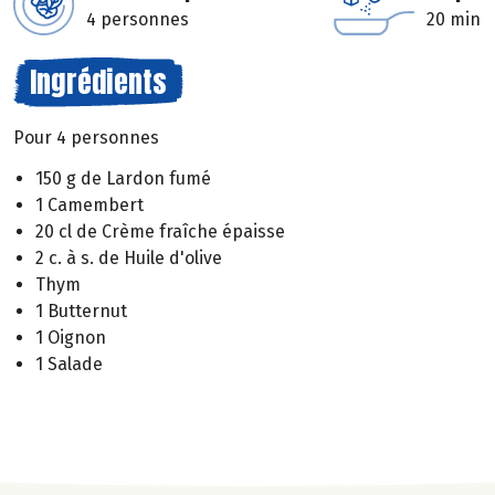
4 personnes
20 min
Ingrédients
Pour 4 personnes
150 g de Lardon fumé
1 Camembert
20 cl de Crème fraîche épaisse
2 c. à s. de Huile d'olive
Thym
1 Butternut
1 Oignon
1 Salade