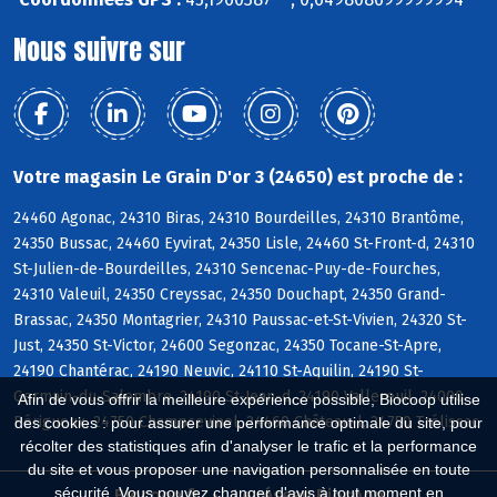
Nous suivre sur
Votre magasin Le Grain D'or 3 (24650) est proche de :
24460 Agonac, 24310 Biras, 24310 Bourdeilles, 24310 Brantôme,
24350 Bussac, 24460 Eyvirat, 24350 Lisle, 24460 St-Front-d, 24310
St-Julien-de-Bourdeilles, 24310 Sencenac-Puy-de-Fourches,
24310 Valeuil, 24350 Creyssac, 24350 Douchapt, 24350 Grand-
Brassac, 24350 Montagrier, 24310 Paussac-et-St-Vivien, 24320 St-
Just, 24350 St-Victor, 24600 Segonzac, 24350 Tocane-St-Apre,
24190 Chantérac, 24190 Neuvic, 24110 St-Aquilin, 24190 St-
Germain-du-Salembre, 24190 St-Jean-d, 24190 Vallereuil, 24000
Afin de vous offrir la meilleure expérience possible, Biocoop utilise
Périgueux, 24750 Champcevinel, 24460 Château-l, 24750 Trélissac
des cookies : pour assurer une performance optimale du site, pour
récolter des statistiques afin d'analyser le trafic et la performance
du site et vous proposer une navigation personnalisée en toute
sécurité. Vous pouvez changer d'avis à tout moment en
Biocoop.fr
Le réseau Biocoop