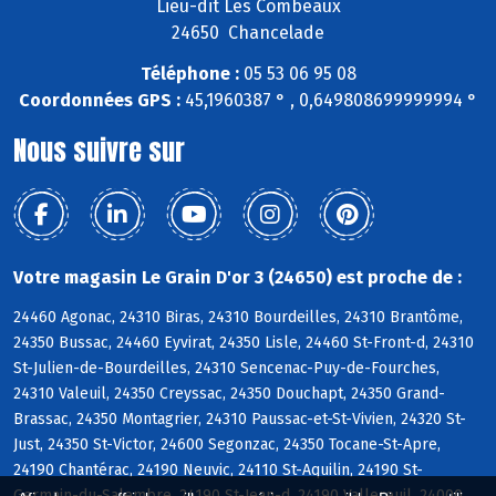
Lieu-dit Les Combeaux
24650 Chancelade
Téléphone :
05 53 06 95 08
Coordonnées GPS :
45,1960387 ° , 0,649808699999994 °
Nous suivre sur
Votre magasin Le Grain D'or 3 (24650) est proche de :
24460 Agonac, 24310 Biras, 24310 Bourdeilles, 24310 Brantôme,
24350 Bussac, 24460 Eyvirat, 24350 Lisle, 24460 St-Front-d, 24310
St-Julien-de-Bourdeilles, 24310 Sencenac-Puy-de-Fourches,
24310 Valeuil, 24350 Creyssac, 24350 Douchapt, 24350 Grand-
Brassac, 24350 Montagrier, 24310 Paussac-et-St-Vivien, 24320 St-
Just, 24350 St-Victor, 24600 Segonzac, 24350 Tocane-St-Apre,
24190 Chantérac, 24190 Neuvic, 24110 St-Aquilin, 24190 St-
Germain-du-Salembre, 24190 St-Jean-d, 24190 Vallereuil, 24000