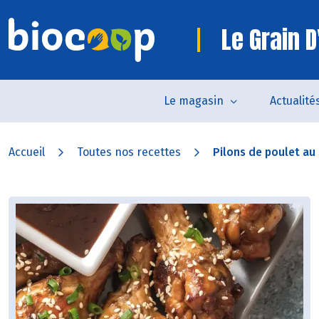
Le Grain D
Le magasin
Actualité
Accueil
Toutes nos recettes
Pilons de poulet a