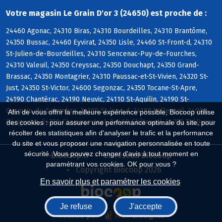
Votre magasin Le Grain D'or 3 (24650) est proche de :
24460 Agonac, 24310 Biras, 24310 Bourdeilles, 24310 Brantôme,
24350 Bussac, 24460 Eyvirat, 24350 Lisle, 24460 St-Front-d, 24310
St-Julien-de-Bourdeilles, 24310 Sencenac-Puy-de-Fourches,
24310 Valeuil, 24350 Creyssac, 24350 Douchapt, 24350 Grand-
Brassac, 24350 Montagrier, 24310 Paussac-et-St-Vivien, 24320 St-
Just, 24350 St-Victor, 24600 Segonzac, 24350 Tocane-St-Apre,
24190 Chantérac, 24190 Neuvic, 24110 St-Aquilin, 24190 St-
Germain-du-Salembre, 24190 St-Jean-d, 24190 Vallereuil, 24000
Afin de vous offrir la meilleure expérience possible, Biocoop utilise
Périgueux, 24750 Champcevinel, 24460 Château-l, 24750 Trélissac
des cookies : pour assurer une performance optimale du site, pour
récolter des statistiques afin d'analyser le trafic et la performance
du site et vous proposer une navigation personnalisée en toute
sécurité. Vous pouvez changer d'avis à tout moment en
Biocoop.fr
Le réseau Biocoop
paramétrant vos cookies. OK pour vous ?
Copyright Biocoop 2026
En savoir plus et paramétrer les cookies
Je refuse
J'accepte
Réalisé par