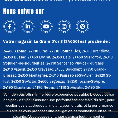
Nous suivre sur
Votre magasin Le Grain D'or 3 (24650) est proche de :
24460 Agonac, 24310 Biras, 24310 Bourdeilles, 24310 Brantôme,
24350 Bussac, 24460 Eyvirat, 24350 Lisle, 24460 St-Front-d, 24310
St-Julien-de-Bourdeilles, 24310 Sencenac-Puy-de-Fourches,
24310 Valeuil, 24350 Creyssac, 24350 Douchapt, 24350 Grand-
Brassac, 24350 Montagrier, 24310 Paussac-et-St-Vivien, 24320 St-
Just, 24350 St-Victor, 24600 Segonzac, 24350 Tocane-St-Apre,
24190 Chantérac, 24190 Neuvic, 24110 St-Aquilin, 24190 St-
Germain-du-Salembre, 24190 St-Jean-d, 24190 Vallereuil, 24000
Afin de vous offrir la meilleure expérience possible, Biocoop utilise
Périgueux, 24750 Champcevinel, 24460 Château-l, 24750 Trélissac
des cookies : pour assurer une performance optimale du site, pour
récolter des statistiques afin d'analyser le trafic et la performance
du site et vous proposer une navigation personnalisée en toute
sécurité. Vous pouvez changer d'avis à tout moment en
Biocoop.fr
Le réseau Biocoop