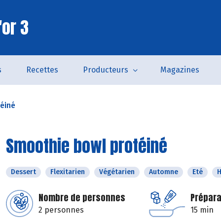
'or 3
s
Recettes
Producteurs
Magazines
éiné
Smoothie bowl protéiné
Dessert
Flexitarien
Végétarien
Automne
Eté
H
Nombre de personnes
Prépara
2 personnes
15 min