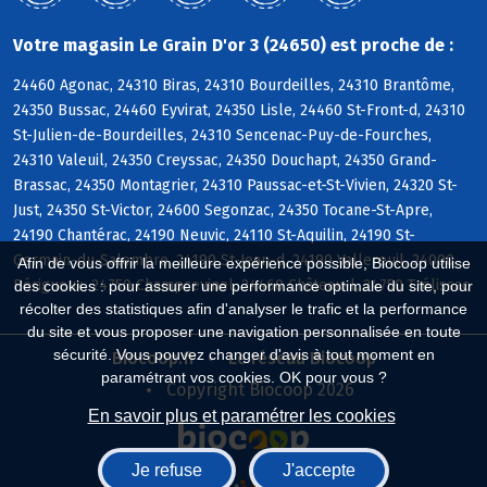
Votre magasin Le Grain D'or 3 (24650) est proche de :
24460 Agonac, 24310 Biras, 24310 Bourdeilles, 24310 Brantôme,
24350 Bussac, 24460 Eyvirat, 24350 Lisle, 24460 St-Front-d, 24310
St-Julien-de-Bourdeilles, 24310 Sencenac-Puy-de-Fourches,
24310 Valeuil, 24350 Creyssac, 24350 Douchapt, 24350 Grand-
Brassac, 24350 Montagrier, 24310 Paussac-et-St-Vivien, 24320 St-
Just, 24350 St-Victor, 24600 Segonzac, 24350 Tocane-St-Apre,
24190 Chantérac, 24190 Neuvic, 24110 St-Aquilin, 24190 St-
Germain-du-Salembre, 24190 St-Jean-d, 24190 Vallereuil, 24000
Afin de vous offrir la meilleure expérience possible, Biocoop utilise
Périgueux, 24750 Champcevinel, 24460 Château-l, 24750 Trélissac
des cookies : pour assurer une performance optimale du site, pour
récolter des statistiques afin d'analyser le trafic et la performance
du site et vous proposer une navigation personnalisée en toute
sécurité. Vous pouvez changer d'avis à tout moment en
Biocoop.fr
Le réseau Biocoop
paramétrant vos cookies. OK pour vous ?
Copyright Biocoop 2026
En savoir plus et paramétrer les cookies
Je refuse
J'accepte