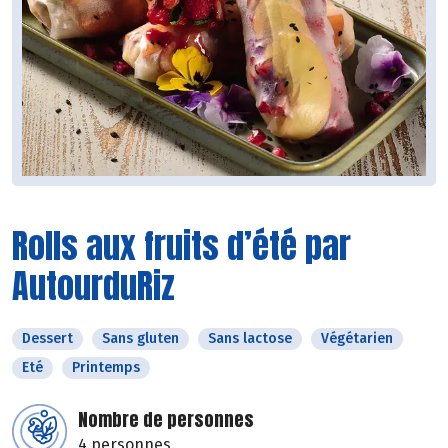
Rolls aux fruits d’été par
AutourduRiz
Dessert
Sans gluten
Sans lactose
Végétarien
Eté
Printemps
Nombre de personnes
4 personnes