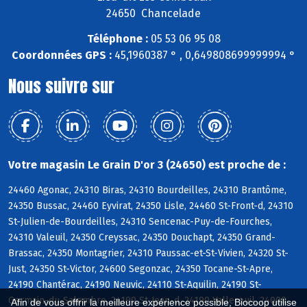
24650 Chancelade
Téléphone :
05 53 06 95 08
Coordonnées GPS :
45,1960387 ° , 0,649808699999994 °
Nous suivre sur
Votre magasin Le Grain D'or 3 (24650) est proche de :
24460 Agonac, 24310 Biras, 24310 Bourdeilles, 24310 Brantôme,
24350 Bussac, 24460 Eyvirat, 24350 Lisle, 24460 St-Front-d, 24310
St-Julien-de-Bourdeilles, 24310 Sencenac-Puy-de-Fourches,
24310 Valeuil, 24350 Creyssac, 24350 Douchapt, 24350 Grand-
Brassac, 24350 Montagrier, 24310 Paussac-et-St-Vivien, 24320 St-
Just, 24350 St-Victor, 24600 Segonzac, 24350 Tocane-St-Apre,
24190 Chantérac, 24190 Neuvic, 24110 St-Aquilin, 24190 St-
Germain-du-Salembre, 24190 St-Jean-d, 24190 Vallereuil, 24000
Afin de vous offrir la meilleure expérience possible, Biocoop utilise