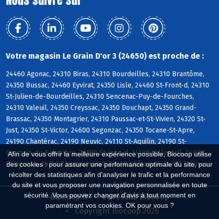
Nous suivre sur
Votre magasin Le Grain D'or 3 (24650) est proche de :
24460 Agonac, 24310 Biras, 24310 Bourdeilles, 24310 Brantôme,
24350 Bussac, 24460 Eyvirat, 24350 Lisle, 24460 St-Front-d, 24310
St-Julien-de-Bourdeilles, 24310 Sencenac-Puy-de-Fourches,
24310 Valeuil, 24350 Creyssac, 24350 Douchapt, 24350 Grand-
Brassac, 24350 Montagrier, 24310 Paussac-et-St-Vivien, 24320 St-
Just, 24350 St-Victor, 24600 Segonzac, 24350 Tocane-St-Apre,
24190 Chantérac, 24190 Neuvic, 24110 St-Aquilin, 24190 St-
Germain-du-Salembre, 24190 St-Jean-d, 24190 Vallereuil, 24000
Afin de vous offrir la meilleure expérience possible, Biocoop utilise
Périgueux, 24750 Champcevinel, 24460 Château-l, 24750 Trélissac
des cookies : pour assurer une performance optimale du site, pour
récolter des statistiques afin d'analyser le trafic et la performance
du site et vous proposer une navigation personnalisée en toute
sécurité. Vous pouvez changer d'avis à tout moment en
Biocoop.fr
Le réseau Biocoop
paramétrant vos cookies. OK pour vous ?
Copyright Biocoop 2026