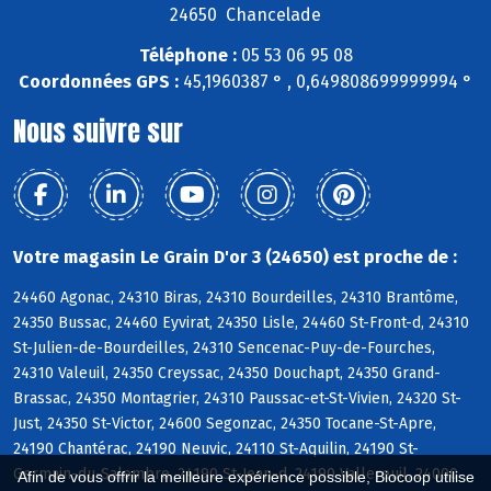
24650 Chancelade
Téléphone :
05 53 06 95 08
Coordonnées GPS :
45,1960387 ° , 0,649808699999994 °
Nous suivre sur
Votre magasin Le Grain D'or 3 (24650) est proche de :
24460 Agonac, 24310 Biras, 24310 Bourdeilles, 24310 Brantôme,
24350 Bussac, 24460 Eyvirat, 24350 Lisle, 24460 St-Front-d, 24310
St-Julien-de-Bourdeilles, 24310 Sencenac-Puy-de-Fourches,
24310 Valeuil, 24350 Creyssac, 24350 Douchapt, 24350 Grand-
Brassac, 24350 Montagrier, 24310 Paussac-et-St-Vivien, 24320 St-
Just, 24350 St-Victor, 24600 Segonzac, 24350 Tocane-St-Apre,
24190 Chantérac, 24190 Neuvic, 24110 St-Aquilin, 24190 St-
Germain-du-Salembre, 24190 St-Jean-d, 24190 Vallereuil, 24000
Afin de vous offrir la meilleure expérience possible, Biocoop utilise