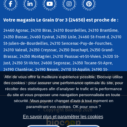
Votre magasin Le Grain D'or 3 (24650) est proche de :
24460 Agonac, 24310 Biras, 24310 Bourdeilles, 24310 Brantôme,
24350 Bussac, 24460 Eyvirat, 24350 Lisle, 24460 St-Front-d, 24310
St-Julien-de-Bourdeilles, 24310 Sencenac-Puy-de-Fourches,
24310 Valeuil, 24350 Creyssac, 24350 Douchapt, 24350 Grand-
Brassac, 24350 Montagrier, 24310 Paussac-et-St-Vivien, 24320 St-
Just, 24350 St-Victor, 24600 Segonzac, 24350 Tocane-St-Apre,
24190 Chantérac, 24190 Neuvic, 24110 St-Aquilin, 24190 St-
Germain-du-Salembre, 24190 St-Jean-d, 24190 Vallereuil, 24000
Afin de vous offrir la meilleure expérience possible, Biocoop utilise
Périgueux, 24750 Champcevinel, 24460 Château-l, 24750 Trélissac
des cookies : pour assurer une performance optimale du site, pour
récolter des statistiques afin d'analyser le trafic et la performance
du site et vous proposer une navigation personnalisée en toute
sécurité. Vous pouvez changer d'avis à tout moment en
Biocoop.fr
Le réseau Biocoop
paramétrant vos cookies. OK pour vous ?
Copyright Biocoop 2026
En savoir plus et paramétrer les cookies