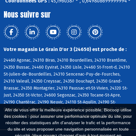
Coordonnées GPS :
45,1960387 ° , 0,649808699999994 °
Nous suivre sur
Votre magasin Le Grain D'or 3 (24650) est proche de :
24460 Agonac, 24310 Biras, 24310 Bourdeilles, 24310 Brantôme,
24350 Bussac, 24460 Eyvirat, 24350 Lisle, 24460 St-Front-d, 24310
St-Julien-de-Bourdeilles, 24310 Sencenac-Puy-de-Fourches,
24310 Valeuil, 24350 Creyssac, 24350 Douchapt, 24350 Grand-
Brassac, 24350 Montagrier, 24310 Paussac-et-St-Vivien, 24320 St-
Just, 24350 St-Victor, 24600 Segonzac, 24350 Tocane-St-Apre,
24190 Chantérac, 24190 Neuvic, 24110 St-Aquilin, 24190 St-
Germain-du-Salembre, 24190 St-Jean-d, 24190 Vallereuil, 24000
Afin de vous offrir la meilleure expérience possible, Biocoop utilise
Périgueux, 24750 Champcevinel, 24460 Château-l, 24750 Trélissac
des cookies : pour assurer une performance optimale du site, pour
récolter des statistiques afin d'analyser le trafic et la performance
du site et vous proposer une navigation personnalisée en toute
sécurité. Vous pouvez changer d'avis à tout moment en