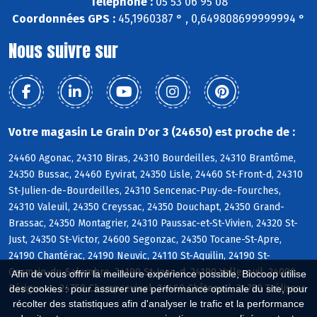
Téléphone :
05 53 06 95 08
Coordonnées GPS :
45,1960387 ° , 0,649808699999994 °
Nous suivre sur
Votre magasin Le Grain D'or 3 (24650) est proche de :
24460 Agonac, 24310 Biras, 24310 Bourdeilles, 24310 Brantôme,
24350 Bussac, 24460 Eyvirat, 24350 Lisle, 24460 St-Front-d, 24310
St-Julien-de-Bourdeilles, 24310 Sencenac-Puy-de-Fourches,
24310 Valeuil, 24350 Creyssac, 24350 Douchapt, 24350 Grand-
Brassac, 24350 Montagrier, 24310 Paussac-et-St-Vivien, 24320 St-
Just, 24350 St-Victor, 24600 Segonzac, 24350 Tocane-St-Apre,
24190 Chantérac, 24190 Neuvic, 24110 St-Aquilin, 24190 St-
Germain-du-Salembre, 24190 St-Jean-d, 24190 Vallereuil, 24000
Afin de vous offrir la meilleure expérience possible, Biocoop utilise
Périgueux, 24750 Champcevinel, 24460 Château-l, 24750 Trélissac
des cookies : pour assurer une performance optimale du site, pour
récolter des statistiques afin d'analyser le trafic et la performance