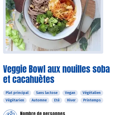
Veggie Bowl aux nouilles soba
et cacahuètes
Plat principal
Sans lactose
Vegan
Végétalien
Végétarien
Automne
Eté
Hiver
Printemps
Nombre de personnes