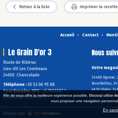
Retour à la liste
Imprimer la recette
Accueil
Contact
Menti
Le Grain D'or 3
Nous suiv
Route de Ribérac
Votre magasin
Lieu-dit Les Combeaux
24650 Chancelade
24460 Agonac, 2
Bourdeilles, 2
Téléphone :
05 53 06 95 08
et-St-Vivien, 2
Coordonnées GPS :
45,1960387 ° ,
Salembre, 24190
Afin de vous offrir la meilleure expérience possible, Biocoop utilise d
0,649808699999994 °
vous proposer une navigation personnal
En savoi
Réalisé par