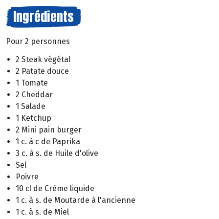
Ingrédients
Pour 2 personnes
2 Steak végétal
2 Patate douce
1 Tomate
2 Cheddar
1 Salade
1 Ketchup
2 Mini pain burger
1 c. à c de Paprika
3 c. à s. de Huile d'olive
Sel
Poivre
10 cl de Crème liquide
1 c. à s. de Moutarde à l'ancienne
1 c. à s. de Miel