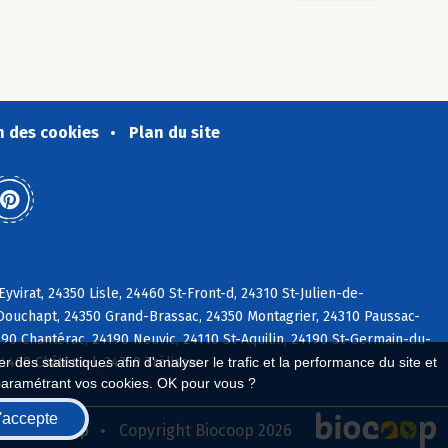
n des cookies
Plan du site
virat, 24350 Lisle, 24460 St-Front-d, 24310 St-Julien-de-
Douchapt, 24350 Grand-Brassac, 24350 Montagrier, 24310 Paussac-
4190 Chantérac, 24190 Neuvic, 24110 St-Aquilin, 24190 St-Germain-du-
4460 Château-l, 24750 Trélissac
 des statistiques afin d'analyser le trafic et la performance du site et
paramétrant vos cookies. OK pour vous ?
'accepte
seau Biocoop
Copyright Biocoop 2026