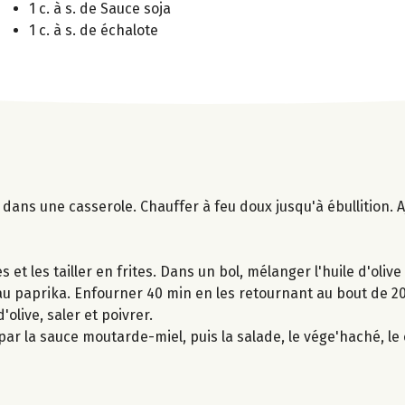
1 c. à s. de Sauce soja
1 c. à s. de échalote
dans une casserole. Chauffer à feu doux jusqu'à ébullition. Aj
et les tailler en frites. Dans un bol, mélanger l'huile d'olive
le au paprika. Enfourner 40 min en les retournant au bout de 
'olive, saler et poivrer.
r la sauce moutarde-miel, puis la salade, le vége'haché, le