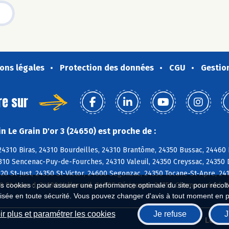
ons légales
Protection des données
CGU
Gestio
re sur
 Le Grain D'or 3 (24650) est proche de :
4310 Biras, 24310 Bourdeilles, 24310 Brantôme, 24350 Bussac, 24460 Ey
4310 Sencenac-Puy-de-Fourches, 24310 Valeuil, 24350 Creyssac, 24350 
4320 St-Just, 24350 St-Victor, 24600 Segonzac, 24350 Tocane-St-Apre, 2
 St-Jean-d, 24190 Vallereuil, 24000 Périgueux, 24750 Champcevinel, 2
es cookies : pour assurer une performance optimale du site, pour récolter
isée en toute sécurité. Vous pouvez changer d'avis à tout moment en 
r plus et paramétrer les cookies
Je refuse
J
Biocoop.fr
Le ré