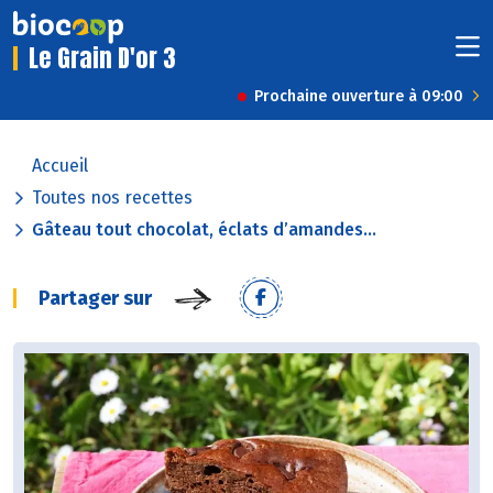
Le Grain D'or 3
Prochaine ouverture à 09:00
Accueil
Toutes nos recettes
Gâteau tout chocolat, éclats d’amandes...
Partager sur