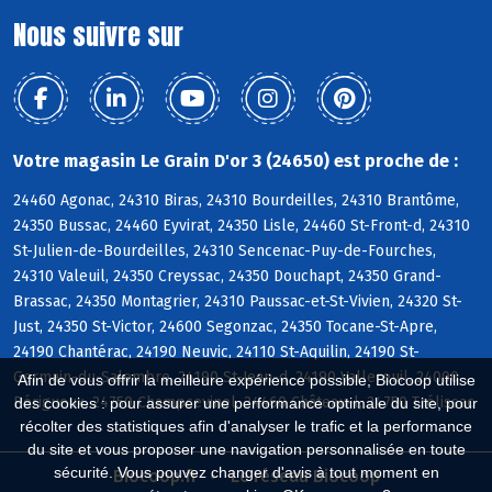
Nous suivre sur
Votre magasin Le Grain D'or 3 (24650) est proche de :
24460 Agonac, 24310 Biras, 24310 Bourdeilles, 24310 Brantôme,
24350 Bussac, 24460 Eyvirat, 24350 Lisle, 24460 St-Front-d, 24310
St-Julien-de-Bourdeilles, 24310 Sencenac-Puy-de-Fourches,
24310 Valeuil, 24350 Creyssac, 24350 Douchapt, 24350 Grand-
Brassac, 24350 Montagrier, 24310 Paussac-et-St-Vivien, 24320 St-
Just, 24350 St-Victor, 24600 Segonzac, 24350 Tocane-St-Apre,
24190 Chantérac, 24190 Neuvic, 24110 St-Aquilin, 24190 St-
Germain-du-Salembre, 24190 St-Jean-d, 24190 Vallereuil, 24000
Afin de vous offrir la meilleure expérience possible, Biocoop utilise
Périgueux, 24750 Champcevinel, 24460 Château-l, 24750 Trélissac
des cookies : pour assurer une performance optimale du site, pour
récolter des statistiques afin d'analyser le trafic et la performance
du site et vous proposer une navigation personnalisée en toute
sécurité. Vous pouvez changer d'avis à tout moment en
Biocoop.fr
Le réseau Biocoop