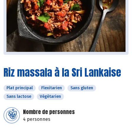
Riz massala à la Sri Lankaise
Plat principal
Flexitarien
Sans gluten
Sans lactose
Végétarien
Nombre de personnes
4 personnes