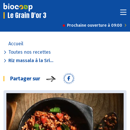
Le Grain D'or 3
Prochaine ouverture à 09:00
Accueil
Toutes nos recettes
Riz massala à la Sri...
Partager sur