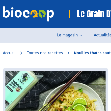
Le Grain D
Le magasin
Actualité
Accueil
Toutes nos recettes
Nouilles thaïes sau