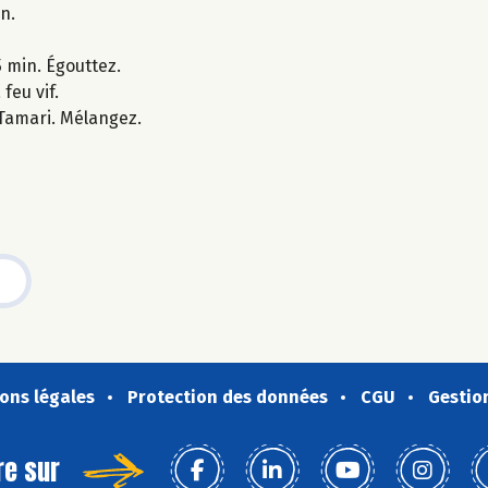
n.
5 min. Égouttez.
feu vif.
 Tamari. Mélangez.
ons légales
Protection des données
CGU
Gestio
re sur