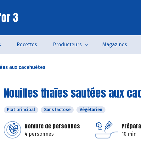
'or 3
s
Recettes
Producteurs
Magazines
tées aux cacahuètes
Nouilles thaïes sautées aux c
Plat principal
Sans lactose
Végétarien
Nombre de personnes
Prépara
4 personnes
10 min