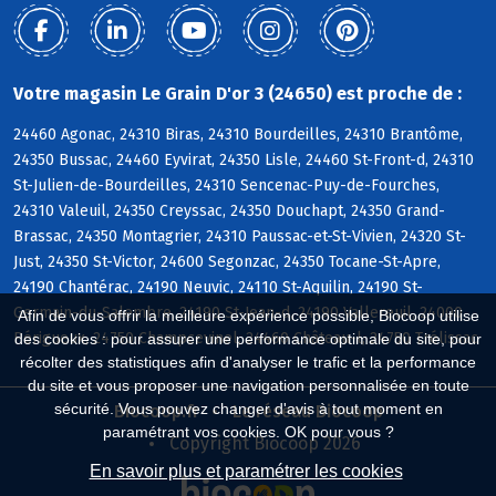
Votre magasin Le Grain D'or 3 (24650) est proche de :
24460 Agonac, 24310 Biras, 24310 Bourdeilles, 24310 Brantôme,
24350 Bussac, 24460 Eyvirat, 24350 Lisle, 24460 St-Front-d, 24310
St-Julien-de-Bourdeilles, 24310 Sencenac-Puy-de-Fourches,
24310 Valeuil, 24350 Creyssac, 24350 Douchapt, 24350 Grand-
Brassac, 24350 Montagrier, 24310 Paussac-et-St-Vivien, 24320 St-
Just, 24350 St-Victor, 24600 Segonzac, 24350 Tocane-St-Apre,
24190 Chantérac, 24190 Neuvic, 24110 St-Aquilin, 24190 St-
Germain-du-Salembre, 24190 St-Jean-d, 24190 Vallereuil, 24000
Afin de vous offrir la meilleure expérience possible, Biocoop utilise
Périgueux, 24750 Champcevinel, 24460 Château-l, 24750 Trélissac
des cookies : pour assurer une performance optimale du site, pour
récolter des statistiques afin d'analyser le trafic et la performance
du site et vous proposer une navigation personnalisée en toute
sécurité. Vous pouvez changer d'avis à tout moment en
Biocoop.fr
Le réseau Biocoop
paramétrant vos cookies. OK pour vous ?
Copyright Biocoop 2026
En savoir plus et paramétrer les cookies