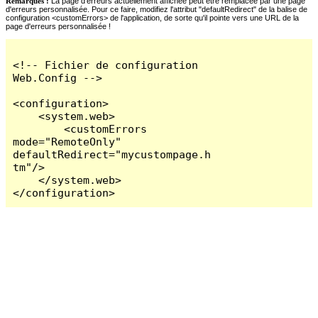
Remarques :
La page d'erreurs actuellement affichée peut être remplacée par une page
d'erreurs personnalisée. Pour ce faire, modifiez l'attribut "defaultRedirect" de la balise de
configuration <customErrors> de l'application, de sorte qu'il pointe vers une URL de la
page d'erreurs personnalisée !
<!-- Fichier de configuration 
Web.Config -->

<configuration>

    <system.web>

        <customErrors 
mode="RemoteOnly" 
defaultRedirect="mycustompage.h
tm"/>

    </system.web>

</configuration>