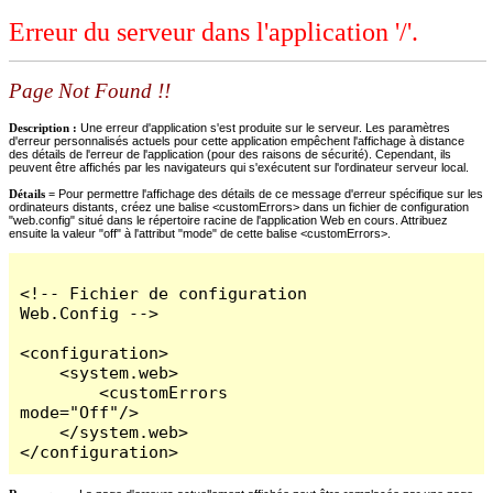
Erreur du serveur dans l'application '/'.
Page Not Found !!
Description :
Une erreur d'application s'est produite sur le serveur. Les paramètres
d'erreur personnalisés actuels pour cette application empêchent l'affichage à distance
des détails de l'erreur de l'application (pour des raisons de sécurité). Cependant, ils
peuvent être affichés par les navigateurs qui s'exécutent sur l'ordinateur serveur local.
Détails =
Pour permettre l'affichage des détails de ce message d'erreur spécifique sur les
ordinateurs distants, créez une balise <customErrors> dans un fichier de configuration
"web.config" situé dans le répertoire racine de l'application Web en cours. Attribuez
ensuite la valeur "off" à l'attribut "mode" de cette balise <customErrors>.
<!-- Fichier de configuration 
Web.Config -->

<configuration>

    <system.web>

        <customErrors 
mode="Off"/>

    </system.web>

</configuration>