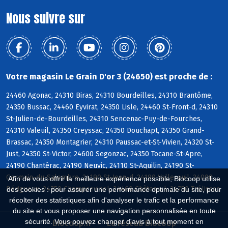
Nous suivre sur
Votre magasin Le Grain D'or 3 (24650) est proche de :
24460 Agonac, 24310 Biras, 24310 Bourdeilles, 24310 Brantôme,
24350 Bussac, 24460 Eyvirat, 24350 Lisle, 24460 St-Front-d, 24310
St-Julien-de-Bourdeilles, 24310 Sencenac-Puy-de-Fourches,
24310 Valeuil, 24350 Creyssac, 24350 Douchapt, 24350 Grand-
Brassac, 24350 Montagrier, 24310 Paussac-et-St-Vivien, 24320 St-
Just, 24350 St-Victor, 24600 Segonzac, 24350 Tocane-St-Apre,
24190 Chantérac, 24190 Neuvic, 24110 St-Aquilin, 24190 St-
Germain-du-Salembre, 24190 St-Jean-d, 24190 Vallereuil, 24000
Afin de vous offrir la meilleure expérience possible, Biocoop utilise
Périgueux, 24750 Champcevinel, 24460 Château-l, 24750 Trélissac
des cookies : pour assurer une performance optimale du site, pour
récolter des statistiques afin d'analyser le trafic et la performance
du site et vous proposer une navigation personnalisée en toute
sécurité. Vous pouvez changer d'avis à tout moment en
Biocoop.fr
Le réseau Biocoop