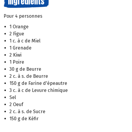
Ingrédients
Pour 4 personnes
1 Orange
2 Figue
1 c. à c de Miel
1 Grenade
2 Kiwi
1 Poire
30 g de Beurre
2 c. à s. de Beurre
150 g de Farine d'épeautre
3 c. à c de Levure chimique
Sel
2 Oeuf
2 c. à s. de Sucre
150 g de Kéfir