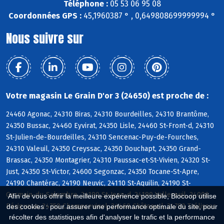
Téléphone :
05 53 06 95 08
Coordonnées GPS :
45,1960387 ° , 0,649808699999994 °
Nous suivre sur
Votre magasin Le Grain D'or 3 (24650) est proche de :
24460 Agonac, 24310 Biras, 24310 Bourdeilles, 24310 Brantôme,
24350 Bussac, 24460 Eyvirat, 24350 Lisle, 24460 St-Front-d, 24310
St-Julien-de-Bourdeilles, 24310 Sencenac-Puy-de-Fourches,
24310 Valeuil, 24350 Creyssac, 24350 Douchapt, 24350 Grand-
Brassac, 24350 Montagrier, 24310 Paussac-et-St-Vivien, 24320 St-
Just, 24350 St-Victor, 24600 Segonzac, 24350 Tocane-St-Apre,
24190 Chantérac, 24190 Neuvic, 24110 St-Aquilin, 24190 St-
Germain-du-Salembre, 24190 St-Jean-d, 24190 Vallereuil, 24000
Afin de vous offrir la meilleure expérience possible, Biocoop utilise
Périgueux, 24750 Champcevinel, 24460 Château-l, 24750 Trélissac
des cookies : pour assurer une performance optimale du site, pour
récolter des statistiques afin d'analyser le trafic et la performance